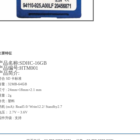
主要特征
产品名称:SDHC-16
GB
产品编号:HTM001
产品简介:
符合 SD 卡标准
G
容量 : 32MB-
64
B
尺寸 : 24mm×18mm×2.1 mm
重量 : 2g
外壳 : 塑料
耗 (mA): Read5.0/ Write12.2/ Standby2.7
电压： 2.7V ~ 3.6V
固件升级 : 支持